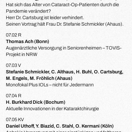
Hat sich das Alter von Cataract-Op-Patienten durch die
Pandemie verändert?
Herr Dr. Cartsburg ist leider verhindert.
Seinen Vortrag hält Frau Dr. Stefanie Schmickler (Ahaus).
07.02 R
Thomas Ach (Bonn)
Augenärztliche Versorgung in Seniorenheimen – TOVIS-
Projekt in NRW
07.03 V
Stefanie Schmickler, C. Althaus, H. Buhl, O. Cartsburg,
M. Engels, M. Fröhlich (Ahaus)
Monofokal Plus IOLs – nicht für Jedermann
07.04 R
H. Burkhard Dick (Bochum)
Aktuelle Innovationen in der Kataraktchirurgie
07.05 KV
Daniel Uthoff, Y. Biazid, C. Stahl, O. Kermani (Köln)