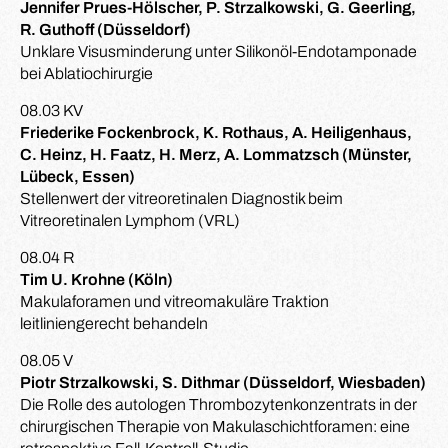
Jennifer Prues-Hölscher, P. Strzalkowski, G. Geerling,
R. Guthoff (Düsseldorf)
Unklare Visusminderung unter Silikonöl-Endotamponade
bei Ablatiochirurgie
08.03 KV
Friederike Fockenbrock, K. Rothaus, A. Heiligenhaus,
C. Heinz, H. Faatz, H. Merz, A. Lommatzsch (Münster,
Lübeck, Essen)
Stellenwert der vitreoretinalen Diagnostik beim
Vitreoretinalen Lymphom (VRL)
08.04 R
Tim U. Krohne (Köln)
Makulaforamen und vitreomakuläre Traktion
leitliniengerecht behandeln
08.05 V
Piotr Strzalkowski, S. Dithmar (Düsseldorf, Wiesbaden)
Die Rolle des autologen Thrombozytenkonzentrats in der
chirurgischen Therapie von Makulaschichtforamen: eine