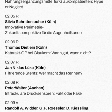
Nahrungsergänzungsmittel für Glaukompatienten: Hype
or Neglect
02.05 R
Silvia Schrittenlocher (Köln)
Innovative Perimetrie-
Zukunftsperspektive für die Augenheilkunde
02.06 R
Thomas Dietlein (Köln)
Katarakt-OP bei Glaukom: Wann gut, wann nicht?
02.07 R
Jan Niklas Lüke (Köln)
Filtrierende Stents: Wer macht das Rennen?
02.08 R
PeterWalter (Aachen)
Intraokulare Drucksensoren: Fakt oder Fake
02.09 V
Randolf A. Widder, G.F. Roessler, D. Kiessling