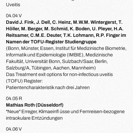
Uveitis
04.04 V
David J. Fink, J. Dell, C. Heinz, M.W.M. Wintergerst, T.
Höller, M. Berger, M. Schmid, K. Boden, U. Pleyer, H.A.
Reitsamer, C.M.E. Deuter, T.K. Lohmann, R.P. Finger im
Namen der TOFU-Register Studiengruppe
(Bonn, Münster, Essen, Institut für Medizinische Biometrie,
Informatik und Epidemiologie (IMBIE), Medizinische
Fakultät, Universität Bonn, Sulzbach/Saar, Berlin,
Salzburg/A, Tübingen, Aachen, Mannheim)
Das Treatment exit options for non-infectious uveitis
(TOFU) Register:
Patientencharakteristik nach drei Jahren
04.05 R
Mathias Roth (Düsseldorf)
"Neue" Erreger, Klimaeinfl üsse und Fernreisen-bezogene
intraokulare Entzündungen
04.06 V