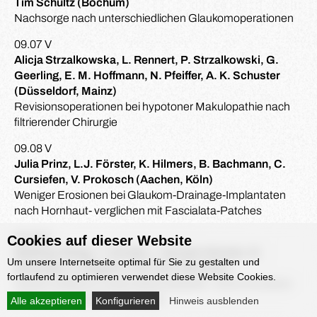
Tim Schultz (Bochum)
Nachsorge nach unterschiedlichen Glaukomoperationen
09.07 V
Alicja Strzalkowska, L. Rennert, P. Strzalkowski, G.
Geerling, E. M. Hoffmann, N. Pfeiffer, A. K. Schuster
(Düsseldorf, Mainz)
Revisionsoperationen bei hypotoner Makulopathie nach
filtrierender Chirurgie
09.08 V
Julia Prinz, L.J. Förster, K. Hilmers, B. Bachmann, C.
Cursiefen, V. Prokosch (Aachen, Köln)
Weniger Erosionen bei Glaukom-Drainage-Implantaten
nach Hornhaut- verglichen mit Fascialata-Patches
09.09 V
Cookies auf dieser Website
Matthias Elling, T. Schultz, I. Kersten-Gomez, G.
Um unsere Internetseite optimal für Sie zu gestalten und
Schnober, A. Bogoev, H.B. Dick (Bochum)
fortlaufend zu optimieren verwendet diese Website Cookies.
Direkte Selektive Lasertrabekuloplastik – Eine innovative
„First-Line“ Glaukom-Therapie
Alle akzeptieren
Konfigurieren
Hinweis ausblenden