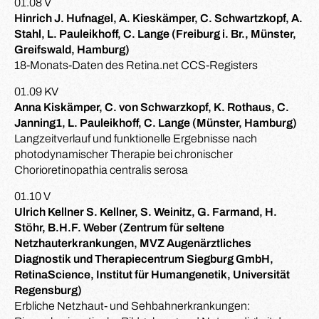
01.08 V
Hinrich J. Hufnagel, A. Kieskämper, C. Schwartzkopf, A.
Stahl, L. Pauleikhoff, C. Lange (Freiburg i. Br., Münster,
Greifswald, Hamburg)
18-Monats-Daten des Retina.net CCS-Registers
01.09 KV
Anna Kiskämper, C. von Schwarzkopf, K. Rothaus, C.
Janning1, L. Pauleikhoff, C. Lange (Münster, Hamburg)
Langzeitverlauf und funktionelle Ergebnisse nach
photodynamischer Therapie bei chronischer
Chorioretinopathia centralis serosa
01.10 V
Ulrich Kellner S. Kellner, S. Weinitz, G. Farmand, H.
Stöhr, B.H.F. Weber (Zentrum für seltene
Netzhauterkrankungen, MVZ Augenärztliches
Diagnostik und Therapiecentrum Siegburg GmbH,
RetinaScience, Institut für Humangenetik, Universität
Regensburg)
Erbliche Netzhaut- und Sehbahnerkrankungen: