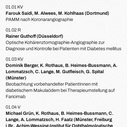
01.01 KV
Farouk Saidi, M. Alwees, M. Kohlhaas (Dortmund)
PAMM nach Koronarangiographie
01.02 R
Rainer Guthoff (Düsseldorf)
Optische Kohärenztomographie-Angiographie zur
Diagnose und Kontrolle bei Patienten mit Diabetes mellitus
01.03 KV
Dominik Berger, K. Rothaus, B. Heimes-Bussmann, A.
Lommatzsch, C. Lange, M. Gutfleisch, G. Spital
(Münster)
Beobachtung vorbehandelter PatientInnen mit
diabetischem Makulaödem bei Therapieumstellung auf
Faricimab
01.04 V
Michael Grün, K. Rothaus, B. Heimes-Bussmann, C.
Lange, A. Lommatzsch, H. Faatz (Münster, Freiburg
i.Br., Achim-Wessing-Institut für Ophthalmologische