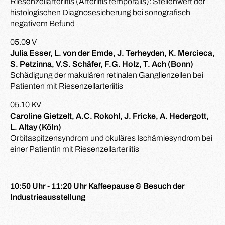
Riesenzellarteriitis (Arteriitis temporalis): Stellenwert der
histologischen Diagnosesicherung bei sonografisch
negativem Befund
05.09 V
Julia Esser, L. von der Emde, J. Terheyden, K. Mercieca,
S. Petzinna, V.S. Schäfer, F.G. Holz, T. Ach (Bonn)
Schädigung der makulären retinalen Ganglienzellen bei
Patienten mit Riesenzellarteriitis
05.10 KV
Caroline Gietzelt, A.C. Rokohl, J. Fricke, A. Hedergott,
L. Altay (Köln)
Orbitaspitzensyndrom und okuläres Ischämiesyndrom bei
einer Patientin mit Riesenzellarteriitis
10:50 Uhr - 11:20 Uhr Kaffeepause & Besuch der
Industrieausstellung