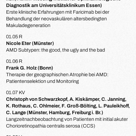
Diagnostik am Universitätsklinikum Essen)
Erste klinische Erfahrungen mit Faricimab bei der
Behandlung der neovaskulären altersbedingten
Makuladegeneration
01.05 R
Nicole Eter (Münster)
AMD Subtypen: the good, the ugly and the bad
01.06 R
Frank G. Holz (Bonn)
Therapie der geographischen Atrophie bei AMD:
Patientenselektion und Monitoring
01.07 KV
Christoph von Schwarzkopf, A. Kiskämper, C. Janning,
K. Rothaus, C. Ohlmeier, F. Groß-Bölting, L. Pauleikhoff,
C. Lange (Münster, Hamburg, Freiburg i. Br.)
Langzeitnachbeobachtung von Patienten mit initial akuter
Chorioretinopathia centralis serosa (CCS)