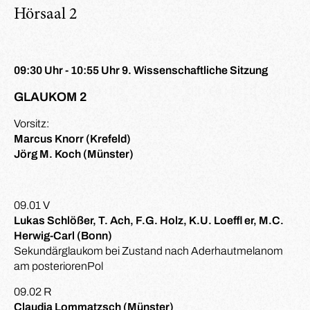
Hörsaal 2
09:30 Uhr - 10:55 Uhr 9. Wissenschaftliche Sitzung
GLAUKOM 2
Vorsitz:
Marcus Knorr (Krefeld)
Jörg M. Koch (Münster)
09.01 V
Lukas Schlößer, T. Ach, F.G. Holz, K.U. Loeffl er, M.C.
Herwig-Carl (Bonn)
Sekundärglaukom bei Zustand nach Aderhautmelanom
am posteriorenPol
09.02 R
Claudia Lommatzsch (Münster)