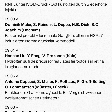
RNFL unter IVOM-Druck - Optikusfolgen durch wiederholte
Injektion
09.03 V
Dominik Maler, S. Reinehr, L. Deppe, H.B. Dick, S.C.
Joachim (Bochum)
Fasten ist protektiv für retinale Ganglienzellen im HSP27-
induzierten Normaldruckglaukommodell
09.04 V
Hanhan Liu, Y. Feng, V. Prokosch (Köln)
Hydrogen sulfi de precursor regulates ferroptosis in retina
in aglaucoma model
09.05 V
Antoine Capucci, S. Müller, K. Rothaus, F. Groß-Bölting,
C. Lommatzsch (Münster, Lübeck)
Funktionelle Glaukomdiagnostik: Ein Vergleich zwischen
zweiautomatischen Perimetern
09.06 R