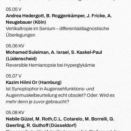
05.05 V
Andrea Hedergott, B. Roggenkämper, J. Fricke, A.
Neugebauer (Köln)
Vertikaltropie im Senium – differentialdiagnostische
Überlegungen
05.06 KV
Mohamed Suleiman, A. Israel, S. Kaskel-Paul
(Lüdenscheid)
Reversible Hemianopsie bei Hyperglykämie
05.07 V
Kazim Hilmi Or (Hamburg)
Ist Synoptophor in Augensehfunktions- und
Augenmuskelbeurteilung echt obsolet? Oder: Wird es
mehr denn je zuvor gebraucht?
05.08 KV
Nebile Güzel, M. Roth,C.L. Cotarelo, M. Borrelli, G.
Geerling, R. Guthoff (Düsseldorf)