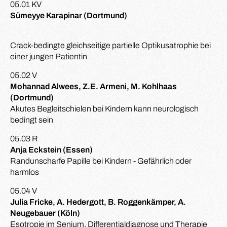
05.01 KV
Sümeyye Karapinar (Dortmund)
Crack-bedingte gleichseitige partielle Optikusatrophie bei
einer jungen Patientin
05.02 V
Mohannad Alwees, Z.E. Armeni, M. Kohlhaas
(Dortmund)
Akutes Begleitschielen bei Kindern kann neurologisch
bedingt sein
05.03 R
Anja Eckstein (Essen)
Randunscharfe Papille bei Kindern - Gefährlich oder
harmlos
05.04 V
Julia Fricke, A. Hedergott, B. Roggenkämper, A.
Neugebauer (Köln)
Esotropie im Senium, Differentialdiagnose und Therapie