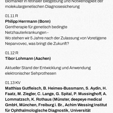
Biomarker in retinaler Bildgebung und Notwendigkeit der
molekulargenetischen Diagnosesicherung
01.11 R
Philipp Herrmann (Bonn)
Gentherapie für genetisch bedingte
Netzhauterkrankungen -
Wo stehen wir 5 Jahre nach der Zulassung von Voretigene
Neparvovec, was bringt die Zukunft?
01.12 R
Tibor Lohmann (Aachen)
Aktueller Stand der Entwicklung und Anwendung
elektronischer Sehprothesen
01.13 KV
Matthias Gutfleisch, B. Heimes-Bussmann, S. Aydin, H.
Faatz, M. Ziegler, C. Lange, G. Spital, P. Mussinghoff, A.
Lommatzsch, K. Rothaus (Münster, deepeye medical
GmbH, München, Freiburg i. Br., Achim Wessing Institut
für Ophthalmologische Diagnostik, Universität