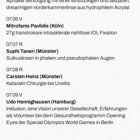
Aphakie Versorgung mit einer einstückigen und faltbaren,
dreiarmigen Vorderkammerlinse aus hydrophilem Acrylat
07.06 V
Mitrofanis Pavlidis (Köln)
27g transtrokare intrasklerale nahtlose IOL Fixation
07.07 R
Suphi Taneri (Münster)
Sulkuslinsen in phaken und pseudophaken Augen
07.08 R
Carsten Heinz (Münster)
Katarakt-Chirurgie bei Uveitis
07.09 V
Udo Hennighausen (Hamburg)
Inklusion, eine Vision unserer Gesellschaft; Erfahrungen
als Volunteer bei dem Gesundheitsprogramm Opening
Eyes der Special Olympics World Games in Berlin