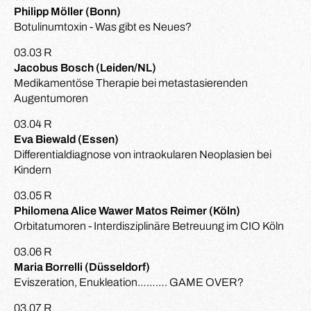
Philipp Möller (Bonn)
Botulinumtoxin - Was gibt es Neues?
03.03 R
Jacobus Bosch (Leiden/NL)
Medikamentöse Therapie bei metastasierenden
Augentumoren
03.04 R
Eva Biewald (Essen)
Differentialdiagnose von intraokularen Neoplasien bei
Kindern
03.05 R
Philomena Alice Wawer Matos Reimer (Köln)
Orbitatumoren - Interdisziplinäre Betreuung im CIO Köln
03.06 R
Maria Borrelli (Düsseldorf)
Eviszeration, Enukleation………. GAME OVER?
03.07 R