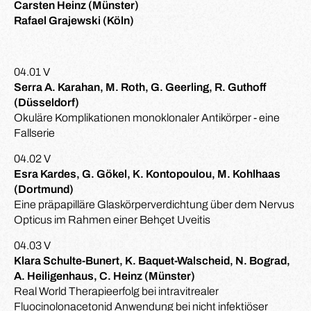
Carsten Heinz (Münster)
Rafael Grajewski (Köln)
04.01 V
Serra A. Karahan, M. Roth, G. Geerling, R. Guthoff
(Düsseldorf)
Okuläre Komplikationen monoklonaler Antikörper - eine
Fallserie
04.02 V
Esra Kardes, G. Gökel, K. Kontopoulou, M. Kohlhaas
(Dortmund)
Eine präpapilläre Glaskörperverdichtung über dem Nervus
Opticus im Rahmen einer Behçet Uveitis
04.03 V
Klara Schulte-Bunert, K. Baquet-Walscheid, N. Bograd,
A. Heiligenhaus, C. Heinz (Münster)
Real World Therapieerfolg bei intravitrealer
Fluocinolonacetonid Anwendung bei nicht infektiöser