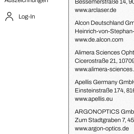
Bessemerstraße 14, 9
www.arclaser.de
Log-In
Alcon Deutschland G
Heinrich-von-Stephan-S
www.de.alcon.com
Alimera Sciences Op
Cicerostraße 21, 10709
www.alimera-sciences
Apellis Germany Gmb
Einsteinstraße 174, 
www.apellis.eu
ARGONOPTICS GmbH
Zum Stadtgraben 7, 4
www.argon-optics.de