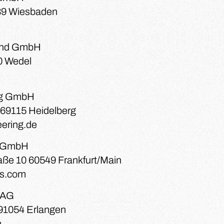
189 Wiesbaden
land GmbH
0 Wedel
ng GmbH
 69115 Heidelberg
ering.de
s GmbH
ße 10 60549 Frankfurt/Main
cs.com
 AG
 91054 Erlangen
m