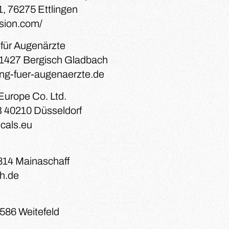
, 76275 Ettlingen
vision.com/
 für Augenärzte
51427 Bergisch Gladbach
ung-fuer-augenaerzte.de
urope Co. Ltd.
 40210 Düsseldorf
cals.eu
814 Mainaschaff
h.de
7586 Weitefeld