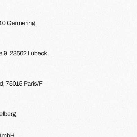
110 Germering
e 9, 23562 Lübeck
d, 75015 Paris/F
delberg
GmbH