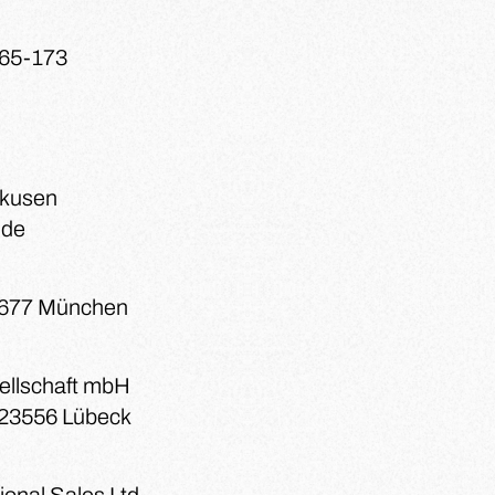
165-173
rkusen
.de
81677 München
sellschaft mbH
 23556 Lübeck