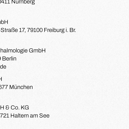
0411 Nürnberg
mbH
traße 17, 79100 Freiburg i. Br.
hthalmologie GmbH
 Berlin
.de
H
81677 München
 & Co. KG
5721 Haltern am See