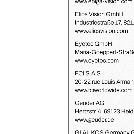
www.ebiga-vision.com
Elios Vision GmbH
Industriestraße 17, 82
www.eliosvision.com
Eyetec GmbH
Maria-Goeppert-Straß
www.eyetec.com
FCI S.A.S.
20-22 rue Louis Arman
www.fciworldwide.com
Geuder AG
Hertzstr. 4, 69123 Hei
www.geuder.de
GLAUKOS Germany 