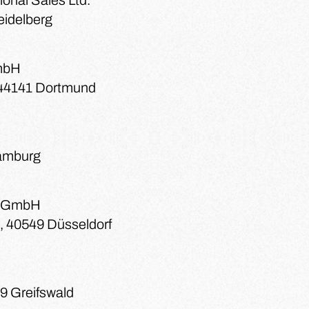
ional Sales Ltd.
eidelberg
GmbH
 44141 Dortmund
amburg
d GmbH
, 40549 Düsseldorf
89 Greifswald