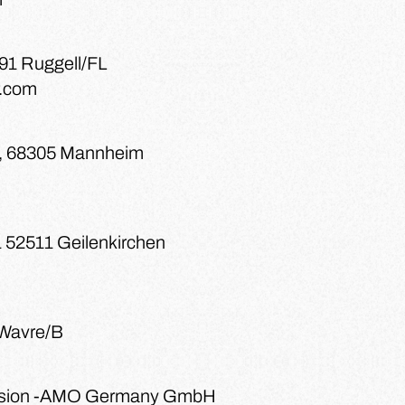
491 Ruggell/FL
r.com
H
3, 68305 Mannheim
1 52511 Geilenkirchen
 Wavre/B
ision -AMO Germany GmbH