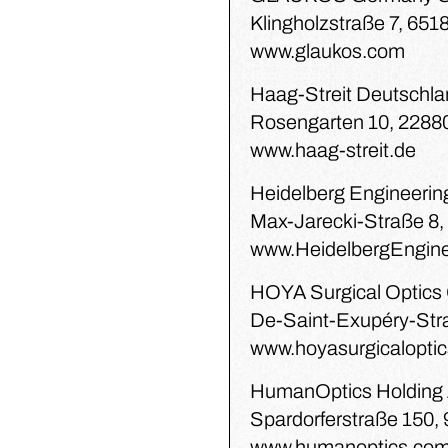
Klingholzstraße 7, 65
www.glaukos.com
Haag-Streit Deutsch
Rosengarten 10, 2288
www.haag-streit.de
Heidelberg Engineeri
Max-Jarecki-Straße 8,
www.HeidelbergEngine
HOYA Surgical Optic
De-Saint-Exupéry-Stra
www.hoyasurgicalopti
HumanOptics Holding
Spardorferstraße 150,
www.humanoptics.co