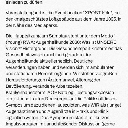
einladen zu dürfen.
Veranstaltungsort ist die Eventlocation “XPOST Köln", ein
denkmalgeschütztes Loftgebäude aus dem Jahre 1895, in
der Nähe des Mediaparks.
Die Hauptsitzung am Samstag steht unter dem Motto "
(Young) RWA: Augenheilkunde 2030: Was ist UNSERE
Vision?" Hintergrund: Die Gesundheitspolitik reformiert das
Gesundheitswesen auch und gerade in der
Augenheilkunde aktuell erheblich. Deutliche
Veränderungen haben und werden sich im ambulanten
und stationären Bereich ergeben. Wir stehen vor großen
Herausforderungen (Ärztemangel, Alterung der
Bevölkerung, veränderte Arbeitszeiten,
Krankenhausreform, AOP Katalog, Leistungsexplosion
etc.). Jenseits allen Reagierens auf die Politik soll dieses
Symposium dazu dienen, auszuloten, was WIR als (junge)
Augenärztinnen und Augenärzte in Praxis und Klinik
eigentlich wollen. Das Symposium startet mit kurzen
Impulsvorträgen mit anschließender Diskussion (gerne