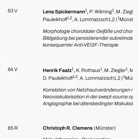
1
1
63 V
Lena Spickermann
,
P. Wilming
, M. Ziegler
1,2
1
Pauleikhoff
, A. Lommatzsch
1,2
(
Münster
Morphologie choroidaler Gefäße und choroid
Bildgebung bei persistierender subretinaler 
konsequenter Anti-VEGF-Therapie
1
1
1
64 V
Henrik Faatz
,
K. Rothaus
, M. Ziegler
, M. 
1,2
1
D. Pauleikhoff
, A. Lommatzsch
1,2
(
Münst
Korrelation von Netzhautveränderungen mit
Neovaskularisation in der swept-source op
Angiographie bei altersbedingter Makuladeg
65 R
Christoph R. Clemens
(Münster)