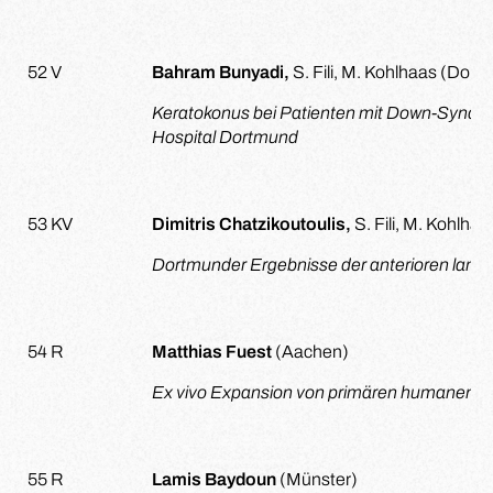
52 V
Bahram Bunyadi,
S. Fili, M. Kohlhaas (Dor
Keratokonus bei Patienten mit Down-Syndro
Hospital Dortmund
53 KV
Dimitris Chatzikoutoulis,
S. Fili, M. Kohlh
Dortmunder Ergebnisse der anterioren lamel
54 R
Matthias Fuest
(Aachen)
Ex vivo Expansion von primären humanen H
55 R
Lamis Baydoun
(Münster)