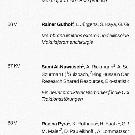
Makulaforamina - Best practice
66 V
Rainer Guthoff,
L. Jürgens, S. Kaya, G. Geer
Membrana limitans externa und ellipsoide Z
Makulaforamenchirurgie
1
1
67 KV
Sami Al-Nawaiseh
,
A. Rickmann
, A. Seut
1
2
Szurman
1
(
Sulzbach,
King Hussein Cancer
Research Shared Resources, Bio-statistic
Ein neuer prädiktiver Biomarker für die Ocri
Traktionsstörungen
1
1
1
68 V
Regina Pyra
,
K. Rothaus
, H. Faatz
, G. Spi
2
1
M. Maier
, D. Pauleikhoff
, A. Lommatzsch
1