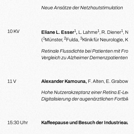
Neue Ansätze der Netzhautstimulation
1
1
1
10 KV
Eliane L. Esser
,
L. Lahme
, R. Diener
, N. 
1
2
3
(
Münster,
Fulda,
Klinik für Neurologie, Kl
Retinale Flussdichte bei Patienten mit Fro
Vergleich zu Alzheimer Demenzpatienten un
11 V
Alexander Kamouna,
F. Alten, E. Grabowski,
Hohe Nutzerakzeptanz einer Retina E-Lear
Digitalisierung der augenärztlichen Fortbild
15:30 Uhr
Kaffeepause und Besuch der Industrieauss