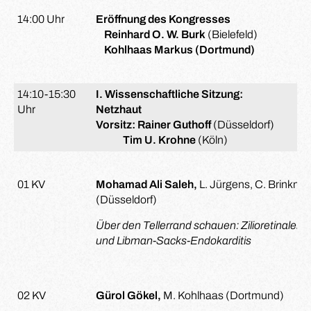
14:00 Uhr
Eröffnung des Kongresses
Reinhard O. W. Burk
(Bielefeld)
Kohlhaas Markus (Dortmund)
14:10-15:30
I. Wissenschaftliche Sitzung:
Uhr
Netzhaut
Vorsitz: Rainer Guthoff
(Düsseldorf)
Tim U. Krohne
(Köln)
01 KV
Mohamad Ali Saleh,
L. Jürgens, C. Brinkmey
(Düsseldorf)
Über den Tellerrand schauen: Zilioretinaler
und Libman-Sacks-Endokarditis
02 KV
Gürol Gökel,
M. Kohlhaas (Dortmund)