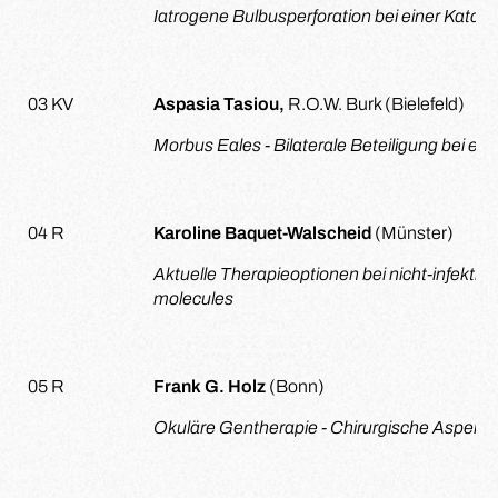
Iatrogene Bulbusperforation bei einer Katar
03 KV
Aspasia Tasiou,
R.O.W. Burk (Bielefeld)
Morbus Eales - Bilaterale Beteiligung bei ei
04 R
Karoline Baquet-Walscheid
(Münster)
Aktuelle Therapieoptionen bei nicht-infektiös
molecules
05 R
Frank G. Holz
(Bonn)
Okuläre Gentherapie -
Chirurgische Aspekte