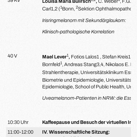
39 KV
Louisa Maria Bulirsch
,
C. Weber
, F.G. H
1
2
Carl
1,2
(
Bonn,
Sektion Ophthalmopathologi
Irisringmelanom mit Sekundärglaukom:
Klinisch-pathologische Korrelation
1
40 V
Mael Lever
,
Fotios Lalos
1
, Stefan Kreis
1
, 
1
Bornfeld
, Andreas Stang
3,4
, Nikolaos E. Be
Strahlentherapie, Universitätsklinikum Esse
Biometrie und Epidemiologie, Universitätsk
Epidemiologie, School of Public Health, Uni
Uveamelanom-Patienten in NRW: die Essen
10:30 Uhr
Kaffeepause und Besuch der virtuellen Ind
11:00-12:00
IV. Wissenschaftliche Sitzung: