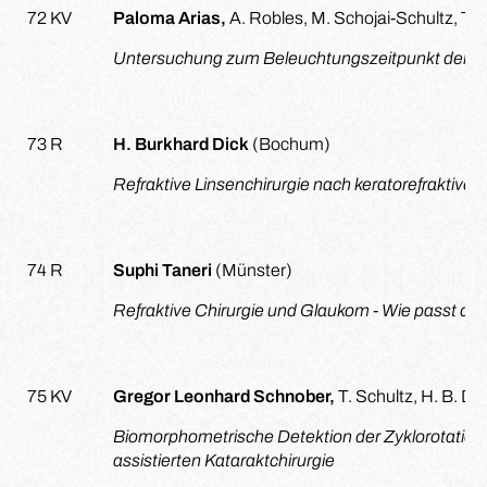
72 KV
Paloma Arias,
A. Robles, M. Schojai-Schultz, T. 
Untersuchung zum Beleuchtungszeitpunkt der Lich
73 R
H. Burkhard Dick
(Bochum)
Refraktive Linsenchirurgie nach keratorefraktiver 
74 R
Suphi Taneri
(Münster)
Refraktive Chirurgie und Glaukom - Wie passt 
75 KV
Gregor Leonhard Schnober,
T. Schultz, H. B. D
Biomorphometrische Detektion der Zyklorotatio
assistierten Kataraktchirurgie