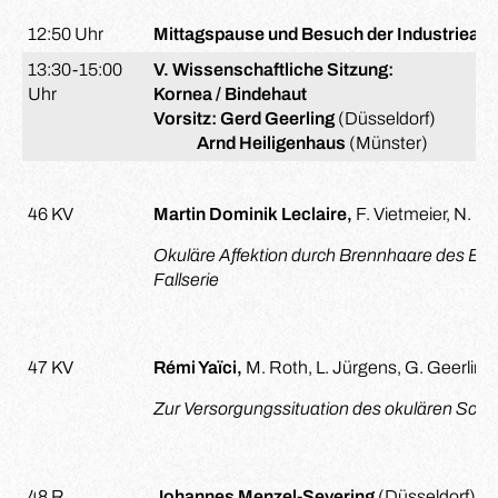
12:50 Uhr
Mittagspause und Besuch der Industrieaus
13:30-15:00
V. Wissenschaftliche Sitzung:
Uhr
Kornea / Bindehaut
Vorsitz: Gerd Geerling
(Düsseldorf)
Arnd Heiligenhaus
(Münster)
46 KV
Martin Dominik Leclaire,
F. Vietmeier, N. E
Okuläre Affektion durch Brennhaare des Ei
Fallserie
47 KV
Rémi Yaïci,
M. Roth, L. Jürgens, G. Geerling
Zur Versorgungssituation des okulären Sch
48 R
Johannes Menzel-Severing
(Düsseldorf)