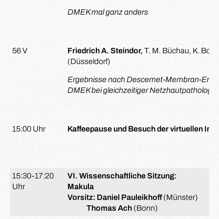
DMEK mal ganz anders
56 V
Friedrich A. Steindor,
T. M. Büchau, K. Borga
(Düsseldorf)
Ergebnisse nach Descemet-Membran-Endothe
DMEK bei gleichzeitiger Netzhautpathologie
15:00 Uhr
Kaffeepause und Besuch der virtuellen Ind
15:30-17:20
VI. Wissenschaftliche Sitzung:
Uhr
Makula
Vorsitz:
Daniel Pauleikhoff
(Münster)
Thomas Ach
(Bonn)