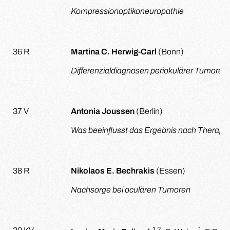
Kompressionoptikoneuropathie
36 R
Martina C. Herwig-Carl
(Bonn)
Differenzialdiagnosen periokulärer Tumore b
37 V
Antonia Joussen
(Berlin)
Was beeinflusst das Ergebnis nach Therap
38 R
Nikolaos E. Bechrakis
(Essen)
Nachsorge bei oculären Tumoren
1,2
1