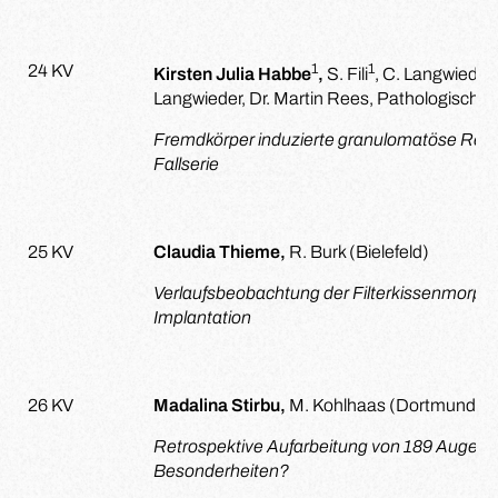
1
1
24 KV
Kirsten Julia Habbe
,
S. Fili
, C. Langwieder
Langwieder, Dr. Martin Rees, Pathologisches
Fremdkörper induzierte granulomatöse Reak
Fallserie
25 KV
Claudia Thieme,
R. Burk (Bielefeld)
Verlaufsbeobachtung der Filterkissenmorph
Implantation
26 KV
Madalina Stirbu,
M. Kohlhaas (Dortmund)
Retrospektive Aufarbeitung von 189 Augen m
Besonderheiten?