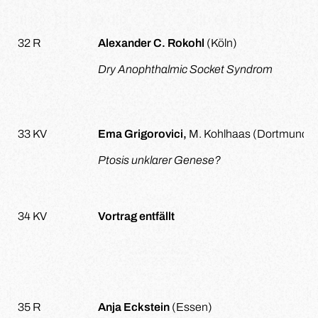
32 R
Alexander C. Rokohl
(Köln)
Dry Anophthalmic Socket Syndrom
33 KV
Ema Grigorovici,
M. Kohlhaas (Dortmund)
Ptosis unklarer Genese?
34 KV
Vortrag entfällt
35 R
Anja Eckstein
(Essen)