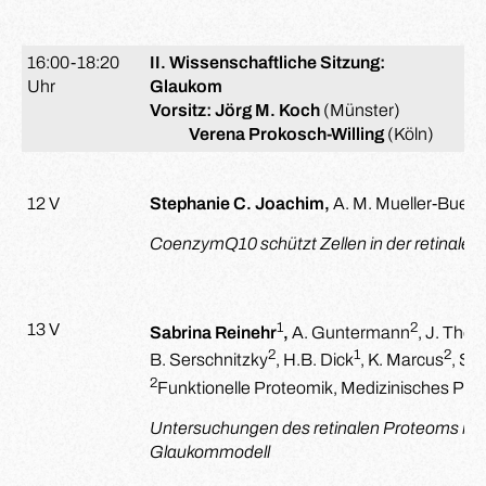
16:00-18:20
II. Wissenschaftliche Sitzung:
Uhr
Glaukom
Vorsitz:
Jörg M. Koch
(Münster)
Verena Prokosch-Willing
(Köln)
12 V
Stephanie C. Joachim,
A. M. Mueller-Buehl, 
CoenzymQ10 schützt Zellen in der retinalen
1
2
13 V
Sabrina Reinehr
,
A. Guntermann
, J. Theil
2
1
2
B. Serschnitzky
, H.B. Dick
, K. Marcus
, S.
2
Funktionelle Proteomik, Medizinisches Pr
Untersuchungen des retinalen Proteoms im
Glaukommodell