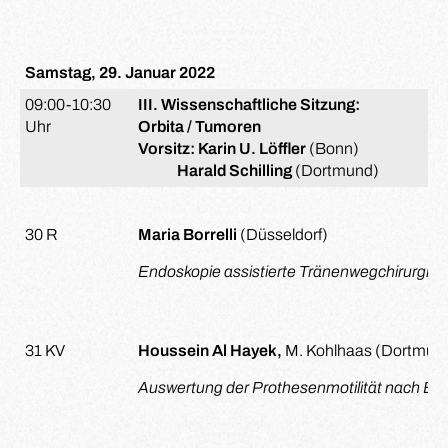
Samstag, 29. Januar 2022
09:00-10:30
III. Wissenschaftliche Sitzung:
Uhr
Orbita / Tumoren
Vorsitz: Karin U. Löffler
(Bonn)
Harald Schilling
(Dortmund)
30 R
Maria Borrelli
(Düsseldorf)
Endoskopie assistierte Tränenwegchirurgie
31 KV
Houssein Al Hayek,
M. Kohlhaas (Dortmun
Auswertung der Prothesenmotilität nach En