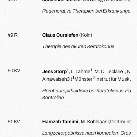
Regenerative Therapien bei Erkrankungen 
49 R
Claus Cursiefen
(Köln)
Therapie des akuten Keratokonus
1
1
1
50 KV
Jens Storp
,
L. Lahme
, M. D. Leclaire
, N. E
1
2
Alnawaiseh
3
(
Münster
Institut für Musku
Hornhautepitheldicke bei Keratokonus-Patie
Kontrollen
51 KV
Hamzeh Tamimi,
M. Kohlhaas (Dortmund)
Langzeitergebnisse nach kornealem Crosslin