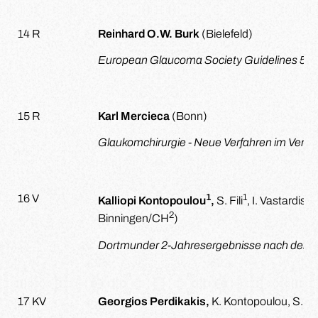
14 R
Reinhard O.W. Burk
(Bielefeld)
European Glaucoma Society Guidelines 5th 
15 R
Karl Mercieca
(Bonn)
Glaukomchirurgie - Neue Verfahren im Vergl
1
1
2
16 V
Kalliopi Kontopoulou
,
S. Fili
, I. Vastardis
.
2
Binningen/CH
)
Dortmunder 2-Jahresergebnisse nach der Im
17 KV
Georgios Perdikakis,
K. Kontopoulou, S. Fil