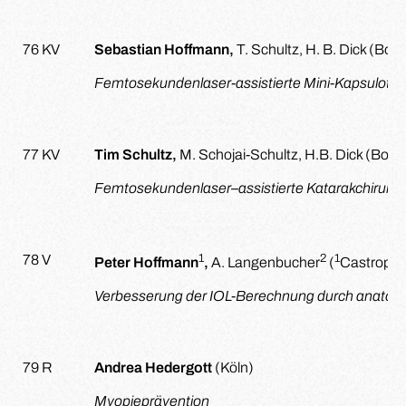
76 KV
Sebastian Hoffmann,
T. Schultz, H. B. Dick (Bo
Femtosekundenlaser-assistierte Mini-Kapsulotom
77 KV
Tim Schultz,
M. Schojai-Schultz, H.B. Dick (Boc
Femtosekundenlaser–assistierte Katarakchirurgie
1
2
1
78 V
Peter Hoffmann
,
A. Langenbucher
(
Castrop-R
Verbesserung der IOL-Berechnung durch anatomi
79 R
Andrea Hedergott
(Köln)
Myopieprävention