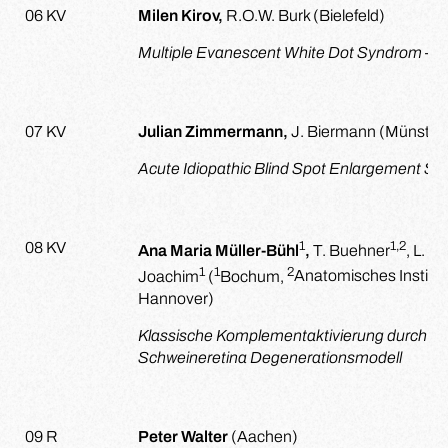
06 KV
Milen Kirov,
R.O.W. Burk (Bielefeld)
Multiple Evanescent White Dot Syndrom – Ei
07 KV
Julian Zimmermann,
J. Biermann (Münster
Acute Idiopathic Blind Spot Enlargement S
1
1,2
08 KV
Ana Maria Müller-Bühl
,
T. Buehner
, L. P
1
1
2
Joachim
(
Bochum,
Anatomisches Institut,
Hannover)
Klassische Komplementaktivierung durch h
Schweineretina Degenerationsmodell
09 R
Peter Walter
(Aachen)