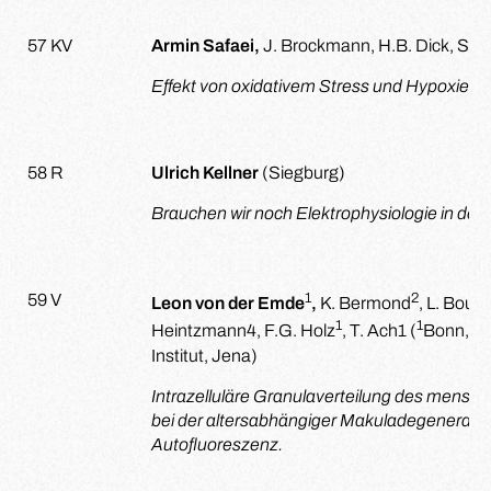
57 KV
Armin Safaei,
J. Brockmann, H.B. Dick, S.
Effekt von oxidativem Stress und Hypoxie 
58 R
Ulrich Kellner
(Siegburg)
Brauchen wir noch Elektrophysiologie in de
1
2
59 V
Leon von der Emde
,
K. Bermond
, L. Bour
1
1
2
Heintzmann4, F.G. Holz
, T. Ach
1
(
Bonn,
L
Institut, Jena)
Intrazelluläre Granulaverteilung des mensch
bei der altersabhängiger Makuladegeneratio
Autofluoreszenz.