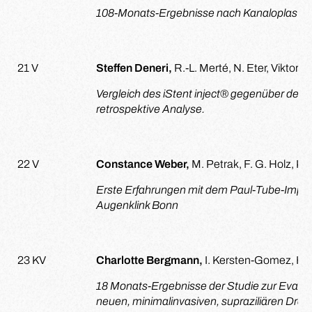
108-Monats-Ergebnisse nach Kanaloplastik
21 V
Steffen Deneri,
R.-L. Merté, N. Eter,
Viktoria
Vergleich des iStent inject® gegenüber des i
retrospektive Analyse.
22 V
Constance Weber,
M. Petrak, F. G. Holz, K
Erste Erfahrungen mit dem Paul-Tube-Implan
Augenklink Bonn
23 KV
Charlotte Bergmann,
I. Kersten-Gomez, H.
18 Monats-Ergebnisse der Studie zur Evaluat
neuen, minimalinvasiven, supraziliären Drai