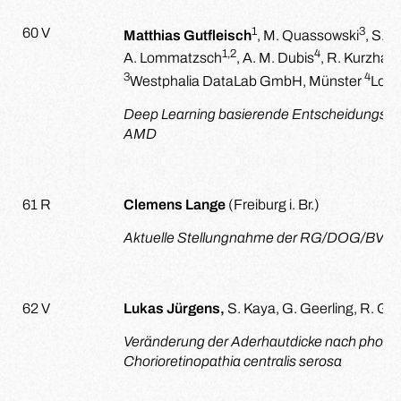
1
3
60 V
Matthias Gutfleisch
, M. Quassowski
, S. A
1,2
4
A. Lommatzsch
, A. M. Dubis
, R. Kurzhals
3
4
Westphalia DataLab GmbH, Münster
Lon
Deep Learning basierende Entscheidungshilf
AMD
61 R
Clemens Lange
(Freiburg i. Br.)
Aktuelle Stellungnahme der RG/DOG/BVA 
62 V
Lukas Jürgens,
S. Kaya, G. Geerling, R. Gut
Veränderung der Aderhautdicke nach photo
Chorioretinopathia centralis serosa