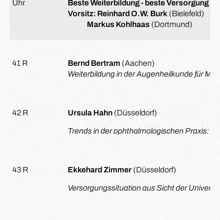
Uhr
Beste Weiterbildung - beste Versorgung
Vorsitz: Reinhard O.W. Burk
(Bielefeld)
Markus Kohlhaas
(Dortmund)
41 R
Bernd Bertram
(Aachen)
Weiterbildung in der Augenheilkunde für Mille
42 R
Ursula Hahn
(Düsseldorf)
Trends in der ophthalmologischen Praxis:
Am
43 R
Ekkehard Zimmer
(Düsseldorf)
Versorgungssituation aus Sicht der Universit