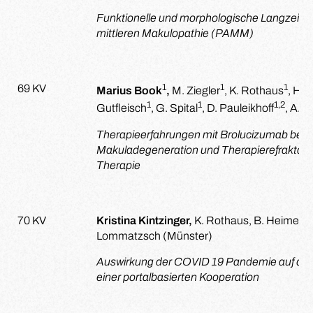
Funktionelle und morphologische Langzeitb
mittleren Makulopathie (PAMM)
1
1
1
69 KV
Marius Book
,
M. Ziegler
, K. Rothaus
, H. 
1
1
1,2
Gutfleisch
, G. Spital
, D. Pauleikhoff
, A. 
Therapieerfahrungen mit Brolucizumab bei n
Makuladegeneration und Therapierefraktärit
Therapie
70 KV
Kristina Kintzinger,
K. Rothaus, B. Heimes, H.
Lommatzsch (Münster)
Auswirkung der COVID 19 Pandemie auf die
einer portalbasierten Kooperation