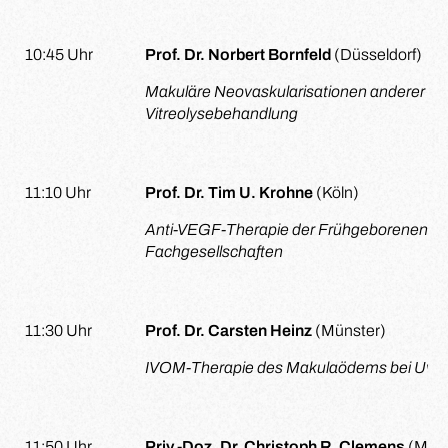
10:45 Uhr
Prof. Dr. Norbert Bornfeld
(Düsseldorf)
Makuläre Neovaskularisationen anderer G
Vitreolysebehandlung
11:10 Uhr
Prof. Dr. Tim U. Krohne
(Köln)
Anti-VEGF-Therapie der Frühgeborenenreti
Fachgesellschaften
11:30 Uhr
Prof. Dr. Carsten Heinz
(Münster)
IVOM-Therapie des Makulaödems bei Uveit
11:50 Uhr
Priv.-Doz. Dr. Christoph R. Clemens
(Müns