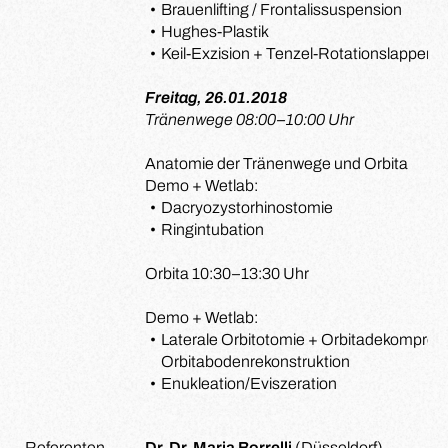
Brauenlifting / Frontalissuspension
Hughes-Plastik
Keil-Exzision + Tenzel-Rotationslappen 
Freitag, 26.01.2018
Tränenwege 08:00–10:00 Uhr
Anatomie der Tränenwege und Orbita
Demo + Wetlab:
Dacryozystorhinostomie
Ringintubation
Orbita 10:30–13:30 Uhr
Demo + Wetlab:
Laterale Orbitotomie + Orbitadekompres
Orbitabodenrekonstruktion
Enukleation/Eviszeration
Referenten
Dr. Dr. Maria Borrelli
(Düsseldorf)