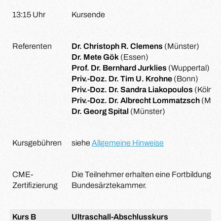
13:15 Uhr
Kursende
Referenten
Dr. Christoph R. Clemens
(Münster)
Dr. Mete Gök
(Essen)
Prof. Dr. Bernhard Jurklies
(Wuppertal)
Priv.-Doz. Dr. Tim U. Krohne
(Bonn)
Priv.-Doz. Dr. Sandra Liakopoulos
(Köln)
Priv.-Doz. Dr. Albrecht Lommatzsch
(Müns
Dr. Georg Spital
(Münster)
Kursgebühren
siehe
Allgemeine Hinweise
CME-
Die Teilnehmer erhalten eine Fortbildungsze
Zertifizierung
Bundesärztekammer.
Kurs B
Ultraschall-Abschlusskurs