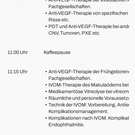
Fachgesellschaften.
Anti-VEGF-Therapie von spezifischen 
Risse etc.
PDT und Anti-VEGF-Therapie bei ander
CNV, Tumoren, PXE etc.
11:00 Uhr
Kaffeepause
11:15 Uhr
Anti-VEGF-Therapie der Frühgeborenenr
Fachgesellschaften.
IVOM-Therapie des Makulaödems bei Uve
Medikamentöse Vitreolyse bei vitreomaku
Räumliche und personelle Voraussetzun
Technik der IVOM: Vorbereitung, Antisep
Komplikationsmanagement.
Komplikationen nach IVOM, Komplikati
Endophthalmitis.