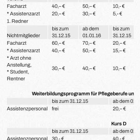
Facharzt
40,– €
50,– €
10,- €
* Assistenzarzt
20,– €
30,– €
5,- €
1. Redner
bis zum
ab dem
bis zum
Nichtmitglieder
31.12.15
01.01.16
31.12.15
Facharzt
60,– €
70,– €
20,– €
* Assistenzarzt
40,– €
50,– €
15,– €
* Arzt ohne
Anstellung,
30,– €
40,– €
10,– €
* Student,
Rentner
Weiterbildungsprogramm für Pflegeberufe und 
bis zum 31.12.15
ab dem 01.0
Assistenzpersonal
frei
20,– €
Kurs D
bis zum 31.12.15
ab dem 01.0
Assistenzpersonal
30,- €
40,- €