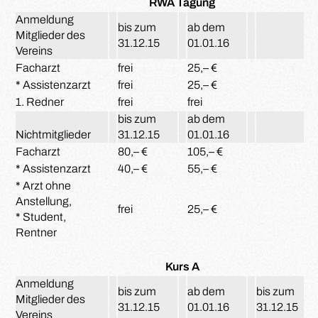
RWA Tagung
Anmeldung
bis zum
ab dem
Mitglieder des
31.12.15
01.01.16
Vereins
Facharzt
frei
25,– €
* Assistenzarzt
frei
25,– €
1. Redner
frei
frei
bis zum
ab dem
Nichtmitglieder
31.12.15
01.01.16
Facharzt
80,– €
105,– €
* Assistenzarzt
40,– €
55,– €
* Arzt ohne
Anstellung,
frei
25,– €
* Student,
Rentner
Kurs A
Ku
Anmeldung
bis zum
ab dem
bis zum
Mitglieder des
31.12.15
01.01.16
31.12.15
Vereins