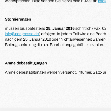
widersprechen. Bitte senden Sie hierzu eine E-Mail an
info@c
Stornierungen
müssen bis spätestens
25. Januar 2016
schriftlich (Fax: 02 1
info@congresse.de
) erfolgen. In jedem Fall wird eine Bearbeit
nach dem 25. Januar 2016 oder Nichtanwesenheit während de
Beitragsbefreiung die o.a. Bearbeitungsgebühr zu zahlen.
Anmeldebestätigungen
Anmeldebestätigungen werden versandt. Irrtümer, Satz- und 