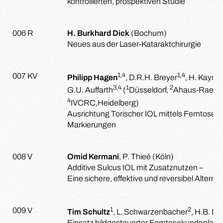
kontrollierten, prospektiven Studie
006 R
H. Burkhard Dick
(Bochum)
Neues aus der Laser-Kataraktchirurgie
1,4
1,4
007 KV
Philipp Hagen
, D.R.H. Breyer
, H. Kaym
3,4
1
2
G.U. Auffarth
(
Düsseldorf,
Ahaus-Raesfe
4
IVCRC,Heidelberg)
Ausrichtung Torischer IOL mittels Femtoseko
Markierungen
008 V
Omid Kermani
, P. Thieé (Köln)
Additive Sulcus IOL mit Zusatznutzen –
Eine sichere, effektive und reversibel Alternat
1
2
009 V
Tim Schultz
, L. Schwarzenbacher
, H.B. Di
Einsatz bildgesteuerter Femtosekundenlas