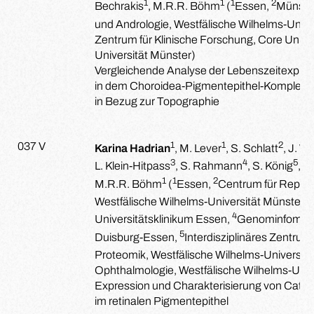
1
1
1
2
Bechrakis
, M.R.R. Böhm
(
Essen,
Münste
und Andrologie, Westfälische Wilhelms-Univer
Zentrum für Klinische Forschung, Core Unit 
Universität Münster)
Vergleichende Analyse der Lebenszeitexpr
in dem Choroidea-Pigmentepithel-Komplex vo
in Bezug zur Topographie
1
1
2
037 V
Karina Hadrian
, M. Lever
, S. Schlatt
, J. W
3
4
5
L. Klein-Hitpass
, S. Rahmann
, S. König
, S
1
1
2
M.R.R. Böhm
(
Essen,
Centrum für Reprod
3
Westfälische Wilhelms-Universität Münster,
4
Universitätsklinikum Essen,
Genominfomatik,
5
Duisburg-Essen,
Interdisziplinäres Zentrum 
Proteomik, Westfälische Wilhelms-Universitä
Ophthalmologie, Westfälische Wilhelms-Univ
Expression und Charakterisierung von Cathe
im retinalen Pigmentepithel