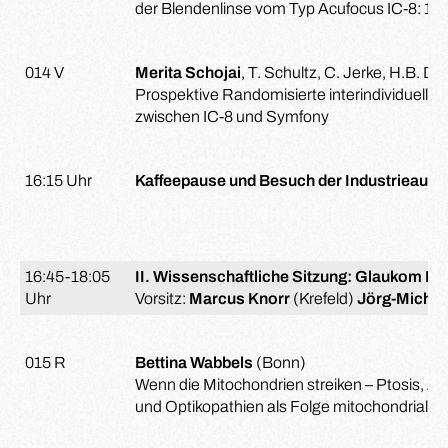
der Blendenlinse vom Typ Acufocus IC-8: 1-
014 V
Merita Schojai
, T. Schultz, C. Jerke, H.B. D
Prospektive Randomisierte interindividuelle 
zwischen IC-8 und Symfony
16:15 Uhr
Kaffeepause und Besuch der Industrieauss
16:45-18:05
II. Wissenschaftliche Sitzung: Glaukom I
Uhr
Vorsitz:
Marcus Knorr
(Krefeld)
Jörg-Michae
015 R
Bettina Wabbels
(Bonn)
Wenn die Mitochondrien streiken – Ptosis,
und Optikopathien als Folge mitochondriale