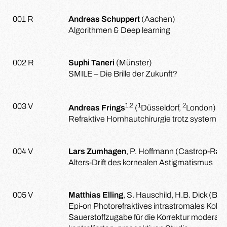
001 R
Andreas Schuppert
(Aachen)
Algorithmen & Deep learning
002 R
Suphi Taneri
(Münster)
SMILE – Die Brille der Zukunft?
1,2
1
2
003 V
Andreas Frings
(
Düsseldorf,
London)
Refraktive Hornhautchirurgie trotz systemisc
004 V
Lars Zumhagen
, P. Hoffmann (Castrop-Raux
Alters-Drift des kornealen Astigmatismus
005 V
Matthias Elling
, S. Hauschild, H.B. Dick (B
Epi-on Photorefraktives intrastromales Kolla
Sauerstoffzugabe für die Korrektur moderat