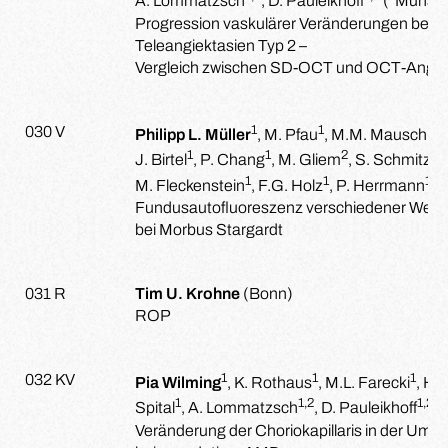
A. Lommatzsch
, D. Pauleikhoff
(
Münste
Progression vaskulärer Veränderungen bei 
Teleangiektasien Typ 2 –
Vergleich zwischen SD-OCT und OCT-Angio
1
1
030 V
Philipp L. Müller
, M. Pfau
, M.M. Mauschitz
1
1
2
J. Birtel
, P. Chang
, M. Gliem
, S. Schmitz-
1
1
1
1
M. Fleckenstein
, F.G. Holz
, P. Herrmann
(
Fundusautofluoreszenz verschiedener Well
bei Morbus Stargardt
031 R
Tim U. Krohne
(Bonn)
ROP
1
1
1
032 KV
Pia Wilming
, K. Rothaus
, M.L. Farecki
, H.
1
1,2
1,2
1
Spital
, A. Lommatzsch
, D. Pauleikhoff
(
Veränderung der Choriokapillaris in der Um