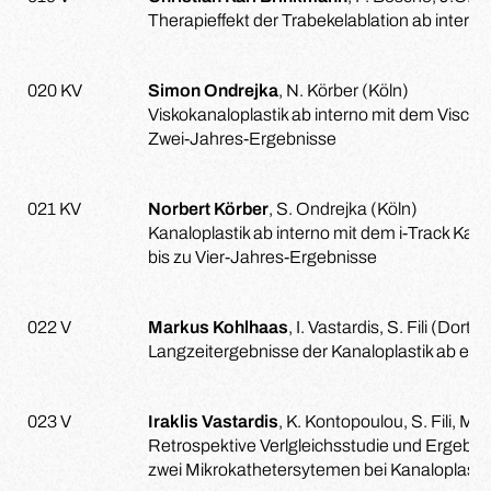
Therapieffekt der Trabekelablation ab interno
020 KV
Simon Ondrejka
, N. Körber (Köln)
Viskokanaloplastik ab interno mit dem Visco 
Zwei-Jahres-Ergebnisse
021 KV
Norbert Körber
, S. Ondrejka (Köln)
Kanaloplastik ab interno mit dem i-Track Kath
bis zu Vier-Jahres-Ergebnisse
022 V
Markus Kohlhaas
, I. Vastardis, S. Fili (Dort
Langzeitergebnisse der Kanaloplastik ab ext
023 V
Iraklis Vastardis
, K. Kontopoulou, S. Fili, M
Retrospektive Verlgleichsstudie und Ergebn
zwei Mikrokathetersytemen bei Kanaloplastik