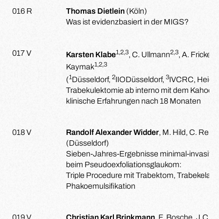
016 R
Thomas Dietlein
(Köln)
Was ist evidenzbasiert in der MIGS?
1,2,3
2,3
2,
017 V
Karsten Klabe
, C. Ullmann
, A. Fricke
1,2,3
Kaymak
1
2
3
(
Düsseldorf,
IIODüsseldorf,
IVCRC, Heidel
Trabekulektomie ab interno mit dem Kahook 
klinische Erfahrungen nach 18 Monaten
018 V
Randolf Alexander Widder
, M. Hild, C. Ren
(Düsseldorf)
Sieben-Jahres-Ergebnisse minimal-invasive
beim Pseudoexfoliationsglaukom:
Triple Procedure mit Trabektom, Trabekelasp
Phakoemulsifikation
019 V
Christian Karl
Brinkmann
, F. Bosche, J.C. 