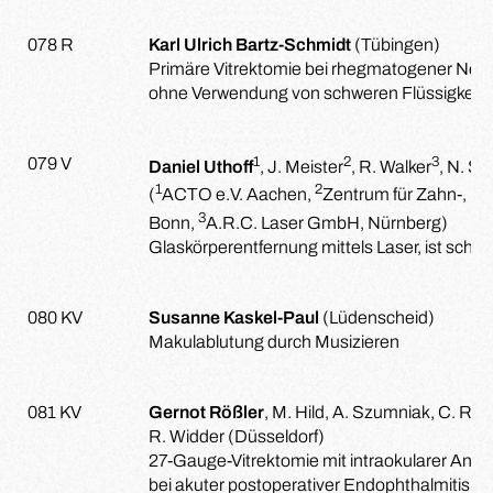
078 R
Karl Ulrich Bartz-Schmidt
(Tübingen)
Primäre Vitrektomie bei rhegmatogener Net
ohne Verwendung von schweren Flüssigkeit
1
2
3
079 V
Daniel Uthoff
, J. Meister
, R. Walker
, N. S
1
2
(
ACTO e.V. Aachen,
Zentrum für Zahn-, Mu
3
Bonn,
A.R.C. Laser GmbH, Nürnberg)
Glaskörperentfernung mittels Laser, ist schne
080 KV
Susanne Kaskel-Paul
(Lüdenscheid)
Makulablutung durch Musizieren
081 KV
Gernot Rößler
, M. Hild, A. Szumniak, C. Ren
R. Widder (Düsseldorf)
27-Gauge-Vitrektomie mit intraokularer Antib
bei akuter postoperativer Endophthalmitis