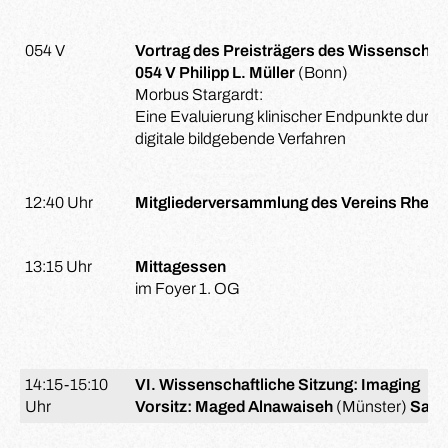
054 V
Vortrag des Preisträgers des Wissenschaf
054 V Philipp L. Müller
(Bonn)
Morbus Stargardt:
Eine Evaluierung klinischer Endpunkte durch
digitale bildgebende Verfahren
12:40 Uhr
Mitgliederversammlung des Vereins Rheini
13:15 Uhr
Mittagessen
im Foyer 1. OG
14:15-15:10
VI. Wissenschaftliche Sitzung: Imaging
Uhr
Vorsitz: Maged Alnawaiseh
(Münster)
Sand