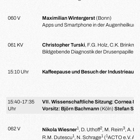
060 V
Maximilian Wintergerst
(Bonn)
Apps und Smartphone in der Augenheilkund
061 KV
Christopher Turski
, F.G. Holz, C.K. Brinkm
Bildgebende Diagnostik der Drusenpapille in 
15:10 Uhr
Kaffeepause und Besuch der Industrieauss
15:40-17:35
VII. Wissenschaftliche Sitzung: Cornea & 
Uhr
Vorsitz: Björn Bachmann
(Köln)
Stefan Sch
1
2
3
062 V
Nikola Wiesner
, D. Uthoff
, M. Reim
, A. Ko
1
1
1
R.M. Dutescu
, N. Schrage
(
ACTO e.V. Aa