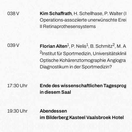
038 V
Kim Schaffrath
, H. Schellhase, P. Walter 
Operations-assoziierte unerwünschte Ereign
II Retinaprothesensystems
1
1
2
039 V
Florian Alten
, P. Nelis
, B. Schmitz
, M. Aln
2
Institut für Sportmedizin, Universitätsklini
Optische Kohärenztomographie Angiographie
Diagnostikum in der Sportmedizin?
17:30 Uhr
Ende des wissenschaftlichen Tagesprog
in diesem Saal
19:30 Uhr
Abendessen
im Bilderberg Kasteel Vaalsbroek Hotel