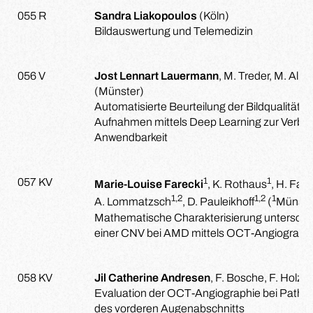
055 R
Sandra Liakopoulos
(Köln)
Bildauswertung und Telemedizin
056 V
Jost Lennart Lauermann
, M. Treder, M. Aln
(Münster)
Automatisierte Beurteilung der Bildqualität
Aufnahmen mittels Deep Learning zur Verbes
Anwendbarkeit
1
1
057 KV
Marie-Louise Farecki
, K. Rothaus
, H. Faa
1,2
1,2
1
A. Lommatzsch
, D. Pauleikhoff
(
Münste
Mathematische Charakterisierung unterschi
einer CNV bei AMD mittels OCT-Angiograph
058 KV
Jil Catherine Andresen
, F. Bosche, F. Holz
Evaluation der OCT-Angiographie bei Pathol
des vorderen Augenabschnitts