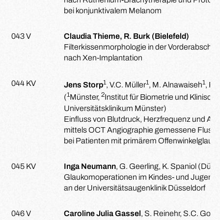
bei konjunktivalem Melanom
043 V
Claudia Thieme, R. Burk (Bielefeld)
Filterkissenmorphologie in der Vorderabschn
nach Xen-Implantation
1
1
1
044 KV
Jens Storp
, V.C. Müller
, M. Alnawaiseh
, P. 
1
2
(
Münster,
Institut für Biometrie und Klinisc
Universitätsklinikum Münster)
Einfluss von Blutdruck, Herzfrequenz und Au
mittels OCT Angiographie gemessene Flussdi
bei Patienten mit primärem Offenwinkelglau
045 KV
Inga Neumann
, G. Geerling, K. Spaniol (Düss
Glaukomoperationen im Kindes- und Jugenda
an der Universitätsaugenklinik Düsseldorf
046 V
Caroline Julia Gassel
, S. Reinehr, S.C. Gom