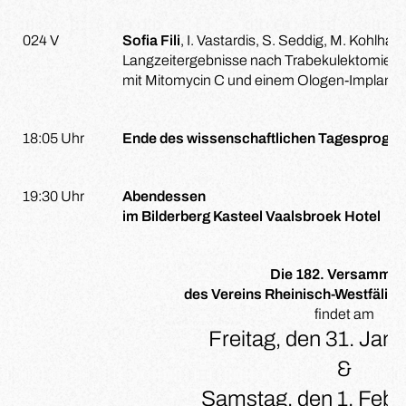
024 V
Sofia Fili
, I. Vastardis, S. Seddig, M. Kohlh
Langzeitergebnisse nach Trabekulektomie k
mit Mitomycin C und einem Ologen-Implanta
18:05 Uhr
Ende des wissenschaftlichen Tagesprogra
19:30 Uhr
Abendessen
im Bilderberg Kasteel Vaalsbroek Hotel
Die 182. Versammlu
des Vereins Rheinisch-Westfälis
findet am
Freitag, den 31. Jan
&
Samstag, den 1. Febr