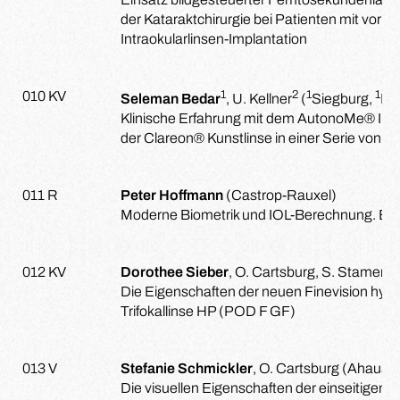
der Kataraktchirurgie bei Patienten mit vorhe
Intraokularlinsen-Implantation
1
2
1
1
010 KV
Seleman Bedar
, U. Kellner
(
Siegburg,
MV
Klinische Erfahrung mit dem AutonoMe® Im
der Clareon® Kunstlinse in einer Serie von 3
011 R
Peter Hoffmann
(Castrop-Rauxel)
Moderne Biometrik und IOL-Berechnung. Ei
012 KV
Dorothee Sieber
, O. Cartsburg, S. Stamenk
Die Eigenschaften der neuen Finevision hy
Trifokallinse HP (POD F GF)
013 V
Stefanie Schmickler
, O. Cartsburg (Ahaus)
Die visuellen Eigenschaften der einseitigen I