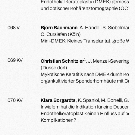
Endothelial Keratoplasty (DMEK) gemessen 
und optischer Kohärenztomographie (OCT)
068 V
Björn Bachmann
, A. Handel, S. Siebelmann,
C. Cursiefen (Köln)
Mini-DMEK: Kleines Transplantat, große Wir
1
1
069 KV
Christian Schnitzler
, J. Menzel-Severing
, 
(Düsseldorf)
Mykotische Keratitis nach DMEK durch Kont
organkultivierter Spenderhornhäute mit Cand
070 KV
Klara Borgardts
, K. Spaniol, M. Borrelli, G. 
Inwiefern hat die Indikation für eine Desce
Endothelkeratoplastik einen Einfluss auf pos
Komplikationen?