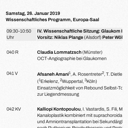
Samstag, 26. Januar 2019
Wissenschaftliches Programm, Europa-Saal
09:30-10:50
IV. Wissenschaftliche Sitzung: Glaukom II
Uhr
Vorsitz: Niklas Plange
(Alsdorf)
Peter Wölfe
040 R
Claudia Lommatzsch
(Münster)
OCT-Angiographie bei Glaukomen
1
2
3
041 V
Afsaneh Amani
, A. Rosentreter
, T. Dietlein
1
2
3
(
Erkelenz,
Wuppertal,
Köln)
Einsatzmöglichkeit von Rebound Selbst-Ton
zur Liegendmessung
042 KV
Kalliopi Kontopoulou
, I. Vastardis, S. Fili, 
Kanaloplastik kombiniert mit suprachoroidal
und Amniontransplantation bei Sekundärgla
nach Ruthenium-Brachytherapie und Proton