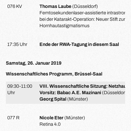
076 KV
Thomas Laube
(Düsseldorf)
Femtosekundenlaser-assistierte intrastromal
bei der Katarakt-Operation: Neuer Stift zur 
Hornhautastigmatismus
17:35 Uhr
Ende der RWA-Tagung in diesem Saal
Samstag, 26. Januar 2019
Wissenschaftliches Programm, Brüssel-Saal
09:30-11:00
VIII. Wissenschaftliche Sitzung: Netzhaut
Uhr
Vorsitz: Babac A.E. Mazinani
(Düsseldorf)
Georg Spital
(Münster)
077 R
Nicole Eter
(Münster)
Retina 4.0