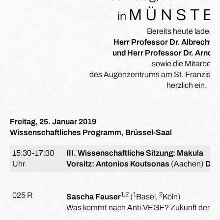
M Ü N S T E
in
Bereits heute laden S
Herr Professor Dr. Albrecht
und Herr Professor Dr. Arnd H
sowie die Mitarbeite
des Augenzentrums am St. Franzisku
herzlich ein.
Freitag, 25. Januar 2019
Wissenschaftliches Programm, Brüssel-Saal
15:30-17:30
III. Wissenschaftliche Sitzung: Makula
Uhr
Vorsitz: Antonios Koutsonas
(Aachen)
Dani
1,2
1
2
025 R
Sascha Fauser
(
Basel,
Köln)
Was kommt nach Anti-VEGF? Zukunft der intr