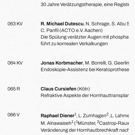
30 Jahre Verätzungstherapie, eine Register
063 KV
R. Michael Dutescu
, N. Schrage, S. Abu Sa
C. Panfil (ACTO e.V. Aachen)
Die Spülung verätzter Augen mit phosphat-g
führt zu kornealen Verkalkungen
064 KV
Jonas Korbmacher
, M. Borrelli, G. Geerling 
Endoskopie-Assistenz bei Keratoprothesen
065 R
Claus Cursiefen
(Köln)
Refraktive Aspekte der Hornhauttransplanta
1
2
1
066 V
Raphael Diener
, L. Zumhagen
,L. Lahme
,
1
1
2
M. Alnawaiseh
(
Münster,
Castrop-Rauxel)
Veränderung der Hornhautbrechkraft nach