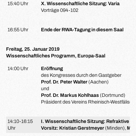
15:40 Uhr
X. Wissenschaftliche Sitzung: Varia
Vorträge 094-102
16:55 Uhr
Ende der RWA-Tagung in diesem Saal
Freitag, 25. Januar 2019
Wissenschaftliches Programm, Europa-Saal
14:00 Uhr
Eröffnung
des Kongresses durch den Gastgeber
Prof. Dr. Peter Walter
(Aachen)
und
Prof. Dr. Markus Kohlhaas
(Dortmund)
Präsident des Vereins Rheinisch-Westfälisc
14:10-16:15
I. Wissenschaftliche Sitzung: Refraktive Ch
Uhr
Vorsitz: Kristian Gerstmeyer
(Minden),
Mar