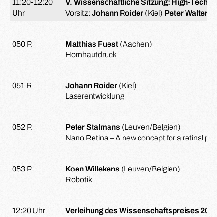
11:20-12:20
V. Wissenschaftliche Sitzung: High-Tech i
Uhr
Vorsitz:
Johann Roider
(Kiel)
Peter Walter
(
050 R
Matthias Fuest
(Aachen)
Hornhautdruck
051 R
Johann Roider
(Kiel)
Laserentwicklung
052 R
Peter Stalmans
(Leuven/Belgien)
Nano Retina – A new concept for a retinal pro
053 R
Koen Willekens
(Leuven/Belgien)
Robotik
12:20 Uhr
Verleihung des Wissenschaftspreises 2019