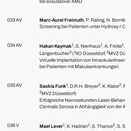
bei exsudativer AMD
033 KV
Marc-Aurel Freimuth
, P. Rating, N. Bornfel
Screening bei Patienten unter Hydroxy-/ Chl
1
1
1
034 KV
Hakan Kaymak
, S. Nienhaus
, A. Fricke
, D
3
1
2
Langenbucher
(
IIO Düsseldorf,
MVZ Düsse
Virtuelle Implantation von Intraokularlinsen 
bei Patienten mit Makulaerkrankungen
1
2
2
035 KV
Saskia Funk
, D.R.H. Breyer
, K. Klabe
, R. 
2
MVZ Düsseldorf)
Erfolgreiche Nanosekunden-Laser-Behandlun
Centralis Serosa in Abhängigkeit von der Au
1
1
2
036 V
Mael Lever
, K. Hadrian
, S. Thanos
, S. Sch