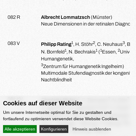
082 R
Albrecht Lommatzsch
(Münster)
Neue Dimensionen in der retinalen Diagnosti
1
2
3
083 V
Philipp Rating
, H. Stöhr
, C. Neuhaus
, B. 
1
1
1
2
N. Bornfeld
, N. Bechrakis
(
Essen,
Univers
Humangenetik,
3
Zentrum für Humangenetik Ingelheim)
Multimodale Stufendiagnostik der kongenital
Nachtblindheit
1
2
3
084 KV
Charlotte Melzer
, F. Ziemssen
, N. Eter
, 
Cookies auf dieser Website
4
5
5
H. Agostini
, G. Haeusser-Fruh
, U. Rose
, 
Um unsere Internetseite optimal für Sie zu gestalten und
8
1
1
K. Lorenz
, F. Holz
, S. Schmitz-Valckenberg
fortlaufend zu optimieren verwendet diese Website Cookies.
2
3
4
5
Bonn,
Tübingen,
Münster,
Freiburg,
Nova
Alle akzeptieren
Konfigurieren
Hinweis ausblenden
6
7
8
Düsseldorf,
Hamburg,
Mainz)