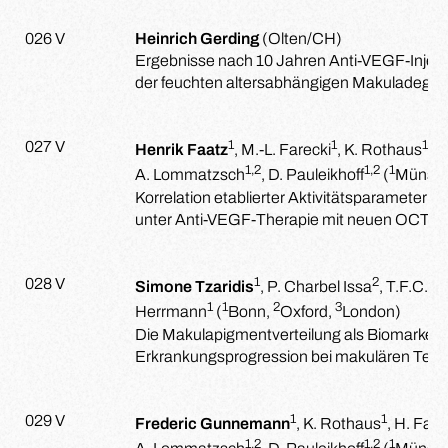
026 V
Heinrich Gerding
(Olten/CH)
Ergebnisse nach 10 Jahren Anti-VEGF-Injekt
der feuchten altersabhängigen Makuladegen
1
1
1
027 V
Henrik Faatz
, M.-L. Farecki
, K. Rothaus
, 
1,2
1,2
1
A. Lommatzsch
, D. Pauleikhoff
(
Münste
Korrelation etablierter Aktivitätsparameter 
unter Anti-VEGF-Therapie mit neuen OCT-A
1
2
028 V
Simone Tzaridis
, P. Charbel Issa
, T.F.C. 
1
1
2
3
Herrmann
(
Bonn,
Oxford,
London)
Die Makulapigmentverteilung als Biomarker f
Erkrankungsprogression bei makulären Telea
1
1
029 V
Frederic Gunnemann
, K. Rothaus
, H. Faat
1,2
1,2
1