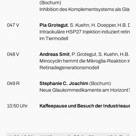
(Bochum)
Inhibition des Komplementsystems als Glau
047 V
Pia Grotegut
, S. Kuehn, H. Doepper, H.B. Di
Intraokuläre HSP27 Injektion induziert retina
im Tiermodell
048 V
Andreas Smit
, P. Grotegut, S. Kuehn, H.B. 
Minocyclin hemmt die Mikroglia-Reaktion in 
Retinadegenerationsmodell
049 R
Stephanie C. Joachim
(Bochum)
Neue Glaukommedikamente am Horizont?
10:50 Uhr
Kaffeepause und Besuch der Industrieausst