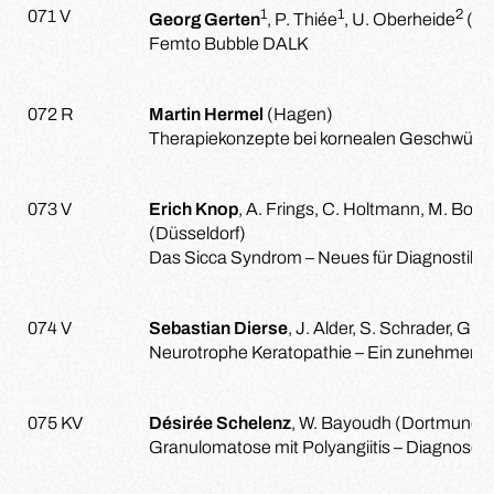
1
1
2
1
071 V
Georg Gerten
, P. Thiée
, U. Oberheide
(
K
Femto Bubble DALK
072 R
Martin Hermel
(Hagen)
Therapiekonzepte bei kornealen Geschwüre
073 V
Erich Knop
, A. Frings, C. Holtmann, M. Borrel
(Düsseldorf)
Das Sicca Syndrom – Neues für Diagnostik u
074 V
Sebastian Dierse
, J. Alder, S. Schrader, G. 
Neurotrophe Keratopathie – Ein zunehmend
075 KV
Désirée Schelenz
, W. Bayoudh (Dortmund)
Granulomatose mit Polyangiitis – Diagnose