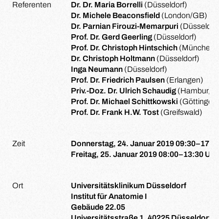
Referenten
Dr. Dr. Maria Borrelli
(Düsseldorf)
Dr. Michele Beaconsfield
(London/GB)
Dr. Parnian Firouzi-Memarpuri
(Düsseldor
Prof. Dr. Gerd Geerling
(Düsseldorf)
Prof. Dr. Christoph Hintschich
(München)
Dr. Christoph Holtmann
(Düsseldorf)
Inga Neumann
(Düsseldorf)
Prof. Dr. Friedrich Paulsen
(Erlangen)
Priv.-Doz. Dr. Ulrich Schaudig
(Hamburg)
Prof. Dr. Michael Schittkowski
(Göttingen
Prof. Dr. Frank H.W. Tost
(Greifswald)
Zeit
Donnerstag, 24. Januar 2019 09:30–17:0
Freitag, 25. Januar 2019 08:00–13:30 Uhr
Ort
Universitätsklinikum Düsseldorf
Institut für Anatomie I
Gebäude 22.05
Universitätsstraße 1, 40225 Düsseldorf