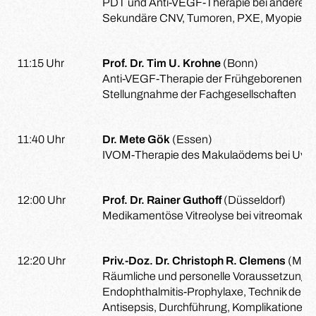
PDT und Anti-VEGF-Therapie bei anderen
Sekundäre CNV, Tumoren, PXE, Myopie et
11:15 Uhr
Prof. Dr. Tim U. Krohne
(Bonn)
Anti-VEGF-Therapie der Frühgeborenenreti
Stellungnahme der Fachgesellschaften
11:40 Uhr
Dr. Mete Gök
(Essen)
IVOM-Therapie des Makulaödems bei Uveit
12:00 Uhr
Prof. Dr. Rainer Guthoff
(Düsseldorf)
Medikamentöse Vitreolyse bei vitreomakulä
12:20 Uhr
Priv.-Doz. Dr. Christoph R. Clemens
(Müns
Räumliche und personelle Voraussetzunge
Endophthalmitis-Prophylaxe, Technik der I
Antisepsis, Durchführung, Komplikationen