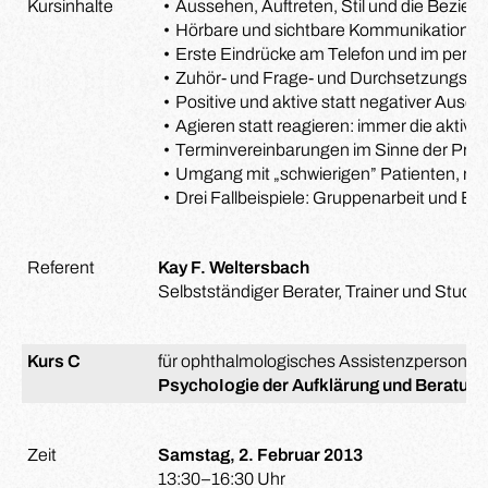
Kursinhalte
Aussehen, Auftreten, Stil und die Bezi
Hörbare und sichtbare Kommunikations
Erste Eindrücke am Telefon und im persö
Zuhör- und Frage- und Durchsetzungste
Positive und aktive statt negativer Ausd
Agieren statt reagieren: immer die aktiv
Terminvereinbarungen im Sinne der Praxi
Umgang mit „schwierigen” Patienten, mit
Drei Fallbeispiele: Gruppenarbeit und Er
Referent
Kay F. Weltersbach
Selbstständiger Berater, Trainer und Studien
Kurs C
für ophthalmologisches Assistenzpersonal:
PsychoIogie der Aufklärung und Beratung
Zeit
Samstag, 2. Februar 2013
13:30–16:30 Uhr