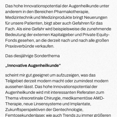
Das hohe Innovationspotential der Augenheilkunde unter
anderem in den Bereichen Pharmakotherapie,
Medizintechnik und Medizinprodukte bringt Neuerungen
für unsere Patienten, birgt aber auch Gefahren für das
Fach. Als eine Gefahr wird beispielsweise die zunehmende
Bedeutung der externen Kapitalgeber und Private Equity-
Fonds gesehen, an die derzeit nach und nach alle großen
Praxisverbünde verkaufen.
Das diesjährige Sonderthema
„Innovative Augenheilkunde”
scheint mir gut geeignet um aufzuzeigen, was das
Teilgebiet derzeit modern macht oder zumindest modern
aussehen lässt. Das hohe Innovationspotential der
Augenheilkunde wird mit interessanten Referaten zum
Thema vitreoretinale Chirurgie, medikamentöse AMD-
Therapie, neue Linsensysteme und Implantate,
Zukunftsperspektiven der Gentechnologie,
Femtosekundenlaser, wie auch Trends zu immer größeren