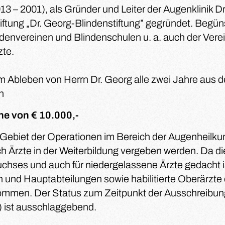
913 – 2001), als Gründer und Leiter der Augenklinik D
tiftung „Dr. Georg-Blindenstiftung” gegründet. Begün
denvereinen und Blindenschulen u. a. auch der Vere
zte.
 Ableben von Herrn Dr. Georg alle zwei Jahre aus d
n
he von € 10.000,-
 Gebiet der Operationen im Bereich der Augenheilku
ch Ärzte in der Weiterbildung vergeben werden. Da di
ses und auch für niedergelassene Ärzte gedacht ist
n und Hauptabteilungen sowie habilitierte Oberärzte 
mmen. Der Status zum Zeitpunkt der Ausschreibun
) ist ausschlaggebend.