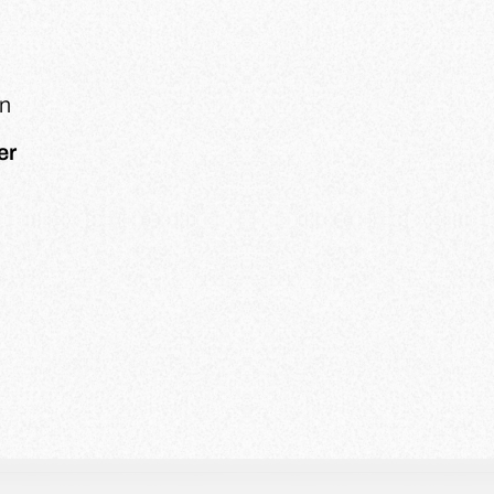
en
er