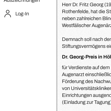
Herr Dr. Fritz Georg (1
Rothenfelde, hat die S
Log-In
neben zahlreichen Blin
Westfälischer Augenär
Demnach soll nach dem
Stiftungsvermögens ei
Dr. Georg-Preis in Hö
für Verdienste auf dem
Augenarzt einschließli
Förderung des Nachwuch
von Universitätsklinike
Einrichtungen ausgeno
(Einladung zur Tagung