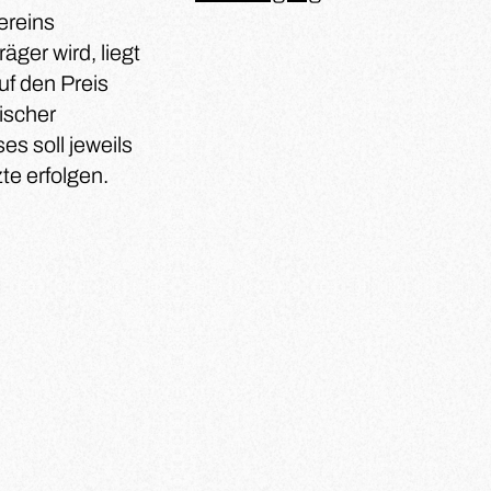
ereins
ger wird, liegt
f den Preis
ischer
s soll jeweils
te erfolgen.