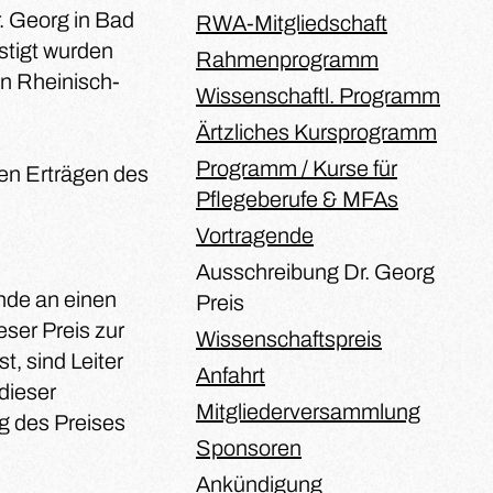
r. Georg in Bad
RWA-Mitgliedschaft
stigt wurden
Rahmenprogramm
in Rheinisch-
Wissenschaftl. Programm
Ärtzliches Kursprogramm
Programm / Kurse für
en Erträgen des
Pflegeberufe & MFAs
Vortragende
Ausschreibung Dr. Georg
nde an einen
Preis
eser Preis zur
Wissenschaftspreis
, sind Leiter
Anfahrt
dieser
Mitgliederversammlung
g des Preises
Sponsoren
Ankündigung