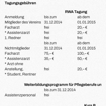
Tagungsgebühren
RWA Tagung
Anmeldung
bis zum
ab dem
Mitglieder des Vereins
31.12.2014
01.01.2015
Facharzt
frei
20,– €
* Assistenzarzt
frei
20,– €
1. Redner
frei
frei
bis zum
ab dem
Nichtmitglieder
31.12.2014
01.01.2015
Facharzt
75,– €
100,– €
* Assistenzarzt
35,– €
50,– €
* Arzt ohne
Anstellung,
frei
20,– €
* Student, Rentner
Weiterbildungsprogramm für Pflegeberufe und 
bis zum 31.12.2014
Assistenzpersonal
frei
Kurs B