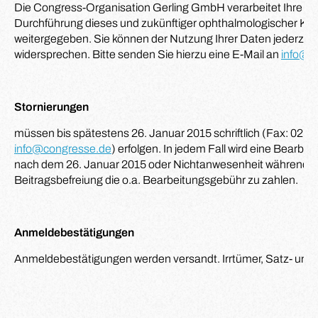
Die Congress-Organisation Gerling GmbH verarbeitet Ihre D
Durchführung dieses und zukünftiger ophthalmologischer Kong
weitergegeben. Sie können der Nutzung Ihrer Daten jederzeit 
widersprechen. Bitte senden Sie hierzu eine E-Mail an
info@c
Stornierungen
müssen bis spätestens 26. Januar 2015 schriftlich (Fax: 02 11 
info@congresse.de
) erfolgen. In jedem Fall wird eine Bearbeit
nach dem 26. Januar 2015 oder Nichtanwesenheit während de
Beitragsbefreiung die o.a. Bearbeitungsgebühr zu zahlen.
Anmeldebestätigungen
Anmeldebestätigungen werden versandt. Irrtümer, Satz- und 