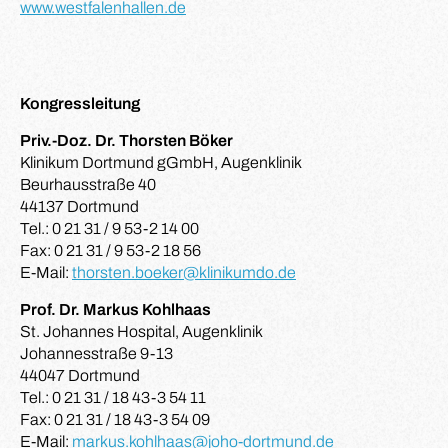
www.westfalenhallen.de
Kongressleitung
Priv.-Doz. Dr. Thorsten Böker
Klinikum Dortmund gGmbH, Augenklinik
Beurhausstraße 40
44137 Dortmund
Tel.: 0 21 31 / 9 53-2 14 00
Fax: 0 21 31 / 9 53-2 18 56
E-Mail:
thorsten.boeker@klinikumdo.de
Prof. Dr. Markus Kohlhaas
St. Johannes Hospital, Augenklinik
Johannesstraße 9-13
44047 Dortmund
Tel.: 0 21 31 / 18 43-3 54 11
Fax: 0 21 31 / 18 43-3 54 09
E-Mail:
markus.kohlhaas@joho-dortmund.de